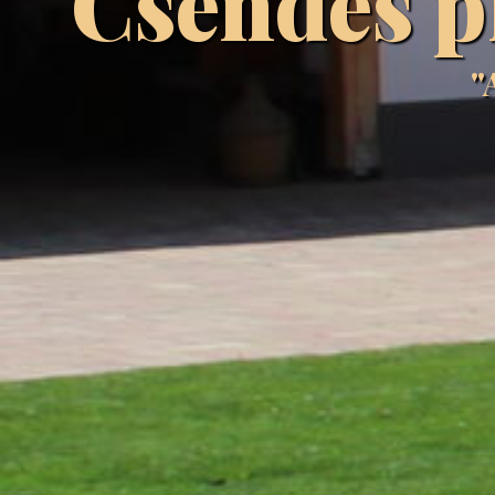
Csendes p
"