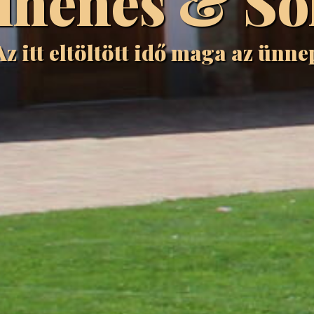
ihenés & Sok
Az itt eltöltött idő maga az ünne