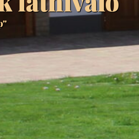
 látnivaló
p"