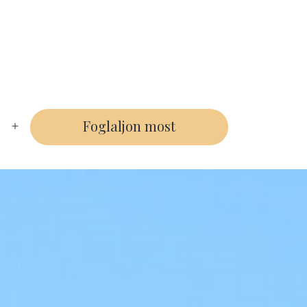
Foglaljon most
Menü
megnyitása